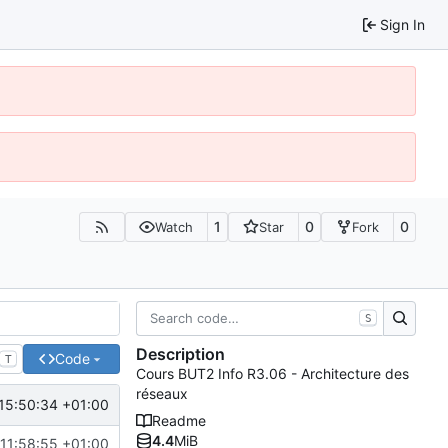
Sign In
1
0
0
Watch
Star
Fork
S
Description
Code
T
Cours BUT2 Info R3.06 - Architecture des
réseaux
15:50:34 +01:00
Readme
4.4
MiB
11:58:55 +01:00