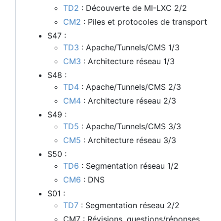
TD2
: Découverte de MI-LXC 2/2
CM2
: Piles et protocoles de transport
S47 :
TD3
: Apache/Tunnels/CMS 1/3
CM3
: Architecture réseau 1/3
S48 :
TD4
: Apache/Tunnels/CMS 2/3
CM4
: Architecture réseau 2/3
S49 :
TD5
: Apache/Tunnels/CMS 3/3
CM5
: Architecture réseau 3/3
S50 :
TD6
: Segmentation réseau 1/2
CM6
: DNS
S01 :
TD7
: Segmentation réseau 2/2
CM7 : Révisions, questions/réponses