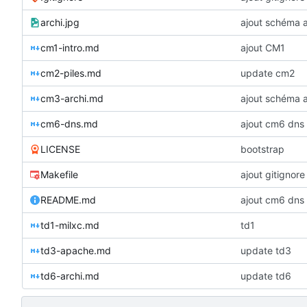
archi.jpg
ajout schéma a
cm1-intro.md
ajout CM1
cm2-piles.md
update cm2
cm3-archi.md
ajout schéma a
cm6-dns.md
ajout cm6 dns
LICENSE
bootstrap
Makefile
ajout gitignore
README.md
ajout cm6 dns
td1-milxc.md
td1
td3-apache.md
update td3
td6-archi.md
update td6