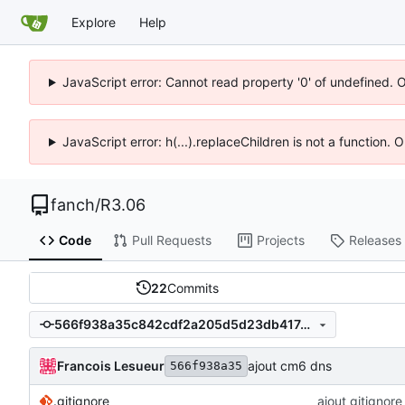
Explore
Help
JavaScript error: Cannot read property '0' of undefined. 
JavaScript error: h(...).replaceChildren is not a function.
fanch
/
R3.06
Code
Pull Requests
Projects
Releases
22
Commits
566f938a35c842cdf2a205d5d23db417e8cf323d
Francois Lesueur
ajout cm6 dns
566f938a35
.gitignore
ajout gitignore