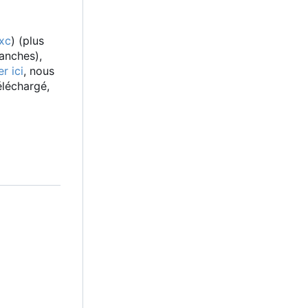
lxc
) (plus
anches),
r ici
, nous
éléchargé,