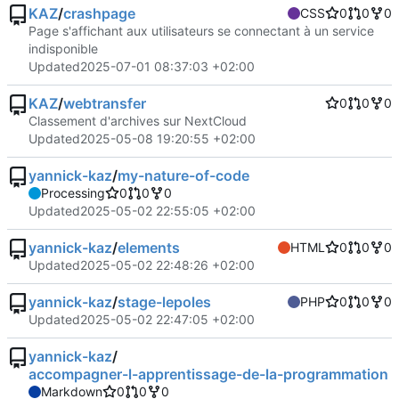
KAZ
/
crashpage
CSS
0
0
0
Page s'affichant aux utilisateurs se connectant à un service
indisponible
Updated
2025-07-01 08:37:03 +02:00
KAZ
/
webtransfer
0
0
0
Classement d'archives sur NextCloud
Updated
2025-05-08 19:20:55 +02:00
yannick-kaz
/
my-nature-of-code
Processing
0
0
0
Updated
2025-05-02 22:55:05 +02:00
yannick-kaz
/
elements
HTML
0
0
0
Updated
2025-05-02 22:48:26 +02:00
yannick-kaz
/
stage-lepoles
PHP
0
0
0
Updated
2025-05-02 22:47:05 +02:00
yannick-kaz
/
accompagner-l-apprentissage-de-la-programmation
Markdown
0
0
0