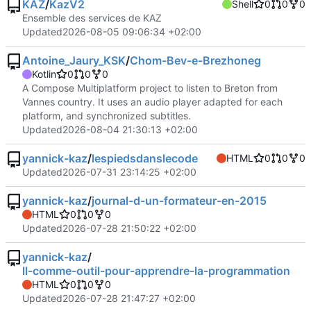
KAZ
/
KazV2
Shell
0
0
0
Ensemble des services de KAZ
Updated
2026-08-05 09:06:34 +02:00
Antoine_Jaury_KSK
/
Chom-Bev-e-Brezhoneg
Kotlin
0
0
0
A Compose Multiplatform project to listen to Breton from
Vannes country. It uses an audio player adapted for each
platform, and synchronized subtitles.
Updated
2026-08-04 21:30:13 +02:00
yannick-kaz
/
lespiedsdanslecode
HTML
0
0
0
Updated
2026-07-31 23:14:25 +02:00
yannick-kaz
/
journal-d-un-formateur-en-2015
HTML
0
0
0
Updated
2026-07-28 21:50:22 +02:00
yannick-kaz
/
ll-comme-outil-pour-apprendre-la-programmation
HTML
0
0
0
Updated
2026-07-28 21:47:27 +02:00