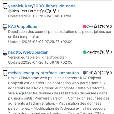
yannick-kaz
/
1000-lignes-de-code
Rich Text Format
0
0
0
Updated
2026-07-28 21:45:48 +02:00
KAZ
/
depollueur
C++
1
0
0
Dépollution des courriel par substitution des pièces jointes par
un lien temporaire;
Updated
2026-06-07 07:29:27 +02:00
risotto
/
WebObsidian
Vue
0
0
0
Version éditable en ligne d'obsidian
Updated
2026-04-26 16:59:18 +02:00
melvin-leveque
/
interface-kaznautes
PHP
0
1
0
Projet : Plateforme web pour les adhérents KAZ Objectif
L'objectif est de créer une application web permettant aux
adhérents de KAZ de gérer leur compte. Cette plateforme
vise à agréger les données des utilisateurs dispersées dans
plusieurs outils. Première version : - Connexion sécurisée des
adhérents à l'administration. - Visualisation des données
personnelles. - Modification de l’adresse e-mail de secours.
Architecture technique - Frontend : Twig + Tailwind CSS -