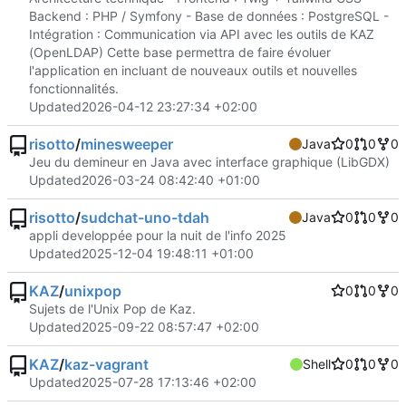
Backend : PHP / Symfony - Base de données : PostgreSQL -
Intégration : Communication via API avec les outils de KAZ
(OpenLDAP) Cette base permettra de faire évoluer
l'application en incluant de nouveaux outils et nouvelles
fonctionnalités.
Updated
2026-04-12 23:27:34 +02:00
risotto
/
minesweeper
Java
0
0
0
Jeu du demineur en Java avec interface graphique (LibGDX)
Updated
2026-03-24 08:42:40 +01:00
risotto
/
sudchat-uno-tdah
Java
0
0
0
appli developpée pour la nuit de l'info 2025
Updated
2025-12-04 19:48:11 +01:00
KAZ
/
unixpop
0
0
0
Sujets de l'Unix Pop de Kaz.
Updated
2025-09-22 08:57:47 +02:00
KAZ
/
kaz-vagrant
Shell
0
0
0
Updated
2025-07-28 17:13:46 +02:00