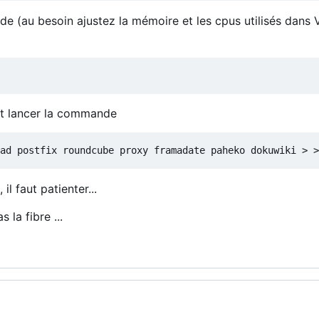
e (au besoin ajustez la mémoire et les cpus utilisés dans V
aut lancer la commande
ad postfix roundcube proxy framadate paheko dokuwiki > >
l faut patienter...
 la fibre ...