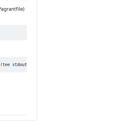
agrantfile)
(
tee stdout.log
)
 2> >
(
tee stderr.log >
&
2
)