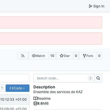
Sign In
10
0
0
Watch
Star
Fork
S
Description
Code
T
Ensemble des services de KAZ
Readme
15:12:33 +01:00
8.6
MiB
15:09:00 +01:00