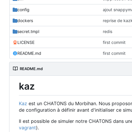
config
ajout snappyma
dockers
reprise de kazk
secret.tmpl
redis
LICENSE
first commit
README.md
first commit
README.md
kaz
Kaz
est un CHATONS du Morbihan. Nous proposons ic
de configuration à définir avant d'initialiser ce sim
Il est possible de simuler notre CHATONS dans une
vagrant
).