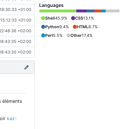
Languages
19:30:33 +01:00
Shell
45.9%
CSS
13.1%
15:12:33 +01:00
Python
9.4%
HTML
8.7%
22:48:36 +02:00
Perl
5.5%
Other
17.4%
18:43:35 +02:00
18:43:35 +02:00
s éléments
voir
kaz-