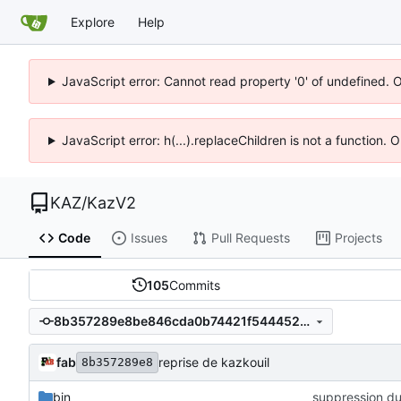
Explore
Help
JavaScript error: Cannot read property '0' of undefined. 
JavaScript error: h(...).replaceChildren is not a function.
KAZ
/
KazV2
Code
Issues
Pull Requests
Projects
105
Commits
8b357289e8be846cda0b74421f544452347b481c
fab
reprise de kazkouil
8b357289e8
bin