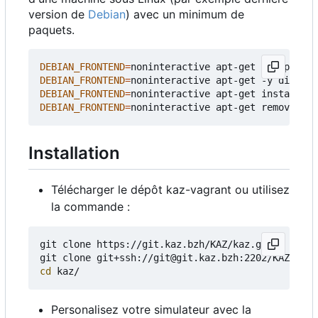
version de
Debian
) avec un minimum de
paquets.
DEBIAN_FRONTEND
=
DEBIAN_FRONTEND
=
DEBIAN_FRONTEND
=
DEBIAN_FRONTEND
=
Installation
Télécharger le dépôt kaz-vagrant ou utilisez
la commande :
git clone https://git.kaz.bzh/KAZ/kaz.git 
# pour 
git clone git+ssh://git@git.kaz.bzh:2202/KAZ/kaz.
cd
Personalisez votre simulateur avec la