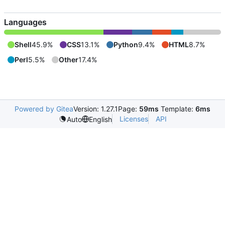
Languages
Shell
45.9%
CSS
13.1%
Python
9.4%
HTML
8.7%
Perl
5.5%
Other
17.4%
Powered by Gitea
Version: 1.27.1
Page:
59ms
Template:
6ms
Licenses
API
Auto
English