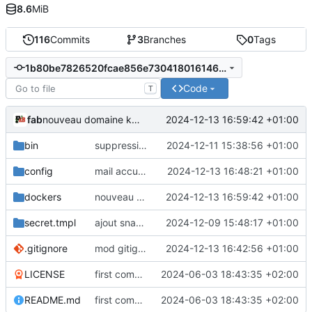
8.6
MiB
116
Commits
3
Branches
0
Tags
1b80be7826520fcae856e730418016146ad5d2e1
Code
T
fab
2024-12-13 16:59:42 +01:00
nouveau domaine kazdate
bin
suppressions et modifs cosmétiques sur plusieurs scripts
2024-12-11 15:38:56 +01:00
config
mail accueil
2024-12-13 16:48:21 +01:00
dockers
nouveau domaine kazdate
2024-12-13 16:59:42 +01:00
secret.tmpl
ajout snappymail dans les fichiers tmpl
2024-12-09 15:48:17 +01:00
.gitignore
mod gitignore
2024-12-13 16:42:56 +01:00
LICENSE
first commit
2024-06-03 18:43:35 +02:00
README.md
first commit
2024-06-03 18:43:35 +02:00