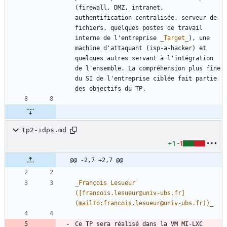
(firewall, DMZ, intranet, 
authentification centralisée, serveur de 
fichiers, quelques postes de travail 
interne de l'entreprise 
_
Target
_
), une 
machine d'attaquant (isp-a-hacker) et 
quelques autres servant à l'intégration 
de l'ensemble. La compréhension plus fine 
du SI de l'entreprise ciblée fait partie 
tp2-idps.md
+1
-1
@@ -2,7 +2,7 @@
_
François Lesueur 
([francois.lesueur@univ-ubs.fr]
(mailto:francois.lesueur@univ-ubs.fr))
_
Ce TP sera réalisé dans la VM MI-LXC 