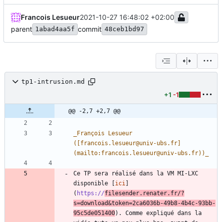
Francois Lesueur
2021-10-27 16:48:02 +02:00
parent
commit
1abad4aa5f
48ceb1bd97
tp1-intrusion.md
+1
-1
@@ -2,7 +2,7 @@
_
François Lesueur 
([francois.lesueur@univ-ubs.fr]
(mailto:francois.lesueur@univ-ubs.fr))
_
Ce TP sera réalisé dans la VM MI-LXC 
disponible [
ici
]
(
https://
filesender.renater.fr/?
s=download&token=2ca6036b-49b8-4b4c-93bb-
95c5de051400
). Comme expliqué dans la 