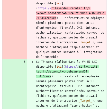
disponible [
ici
]
(
https://
filesender.renater.fr/?
s=download&token=a692402f-90c7-4882-a93e-
7123842ca5ec
). L'infrastructure déployée 
simule plusieurs postes dont un SI 
d'entreprise (firewall, DMZ, intranet, 
authentification centralisée, serveur de 
fichiers, quelques postes de travail 
internes de l'entreprise 
_
Target
_
), une 
machine d'attaquant "isp-a-hacker" et 
quelques autres servant à l'intégration 
Ce TP sera réalisé dans la VM MI-LXC 
disponible [
ici
](
https://
mi-lxc.citi-
lab.fr/data/milxc-debian-amd64-
1.4.0.ova
). L'infrastructure déployée 
simule plusieurs postes dont un SI 
d'entreprise (firewall, DMZ, intranet, 
authentification centralisée, serveur de 
fichiers, quelques postes de travail 
internes de l'entreprise 
_
Target
_
), une 
machine d'attaquant "isp-a-hacker" et 