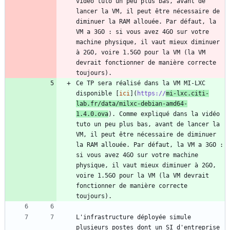
vidéo tuto un peu plus bas, avant de 
lancer la VM, il peut être nécessaire de 
diminuer la RAM allouée. Par défaut, la 
VM a 3GO : si vous avez 4GO sur votre 
machine physique, il vaut mieux diminuer 
à 2GO, voire 1.5GO pour la VM (la VM 
devrait fonctionner de manière correcte 
Ce TP sera réalisé dans la VM MI-LXC 
disponible [
ici
](
https://
mi-lxc.citi-
lab.fr/data/milxc-debian-amd64-
1.4.0.ova
). Comme expliqué dans la vidéo 
tuto un peu plus bas, avant de lancer la 
VM, il peut être nécessaire de diminuer 
la RAM allouée. Par défaut, la VM a 3GO : 
si vous avez 4GO sur votre machine 
physique, il vaut mieux diminuer à 2GO, 
voire 1.5GO pour la VM (la VM devrait 
fonctionner de manière correcte 
L'infrastructure déployée simule 
plusieurs postes dont un SI d'entreprise 