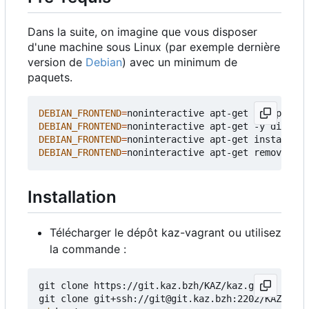
Dans la suite, on imagine que vous disposer
d'une machine sous Linux (par exemple dernière
version de
Debian
) avec un minimum de
paquets.
DEBIAN_FRONTEND
=
DEBIAN_FRONTEND
=
DEBIAN_FRONTEND
=
DEBIAN_FRONTEND
=
Installation
Télécharger le dépôt kaz-vagrant ou utilisez
la commande :
git clone https://git.kaz.bzh/KAZ/kaz.git 
# pour 
git clone git+ssh://git@git.kaz.bzh:2202/KAZ/kaz.