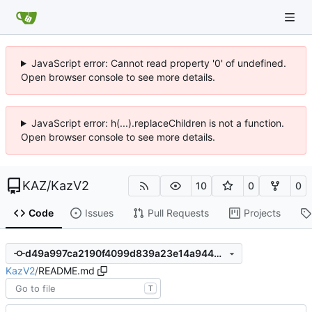
JavaScript error: Cannot read property '0' of undefined.
Open browser console to see more details.
JavaScript error: h(...).replaceChildren is not a function.
Open browser console to see more details.
KAZ
/
KazV2
10
0
0
Code
Issues
Pull Requests
Projects
d49a997ca2190f4099d839a23e14a94466a9f5fa
KazV2
/
README.md
T