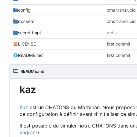
config
cms translucid
dockers
cms translucid
secret.tmpl
redis
LICENSE
first commit
README.md
first commit
README.md
kaz
Kaz
est un CHATONS du Morbihan. Nous proposons ic
de configuration à définir avant d'initialiser ce sim
Il est possible de simuler notre CHATONS dans une
vagrant
).