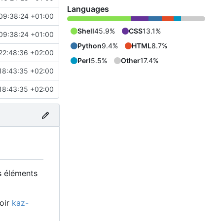
Languages
09:38:24 +01:00
Shell
45.9%
CSS
13.1%
09:38:24 +01:00
Python
9.4%
HTML
8.7%
22:48:36 +02:00
Perl
5.5%
Other
17.4%
18:43:35 +02:00
18:43:35 +02:00
s éléments
voir
kaz-