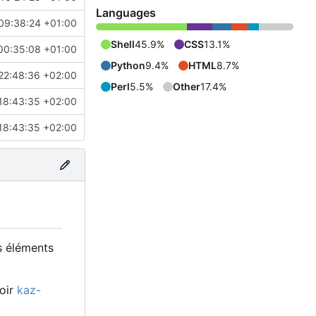
Languages
09:38:24 +01:00
Shell
45.9%
CSS
13.1%
00:35:08 +01:00
Python
9.4%
HTML
8.7%
22:48:36 +02:00
Perl
5.5%
Other
17.4%
18:43:35 +02:00
18:43:35 +02:00
s éléments
voir
kaz-