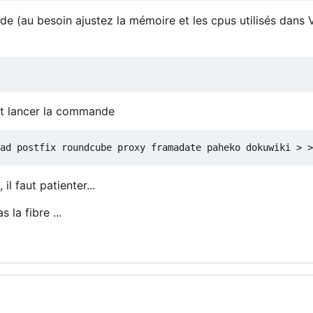
e (au besoin ajustez la mémoire et les cpus utilisés dans V
aut lancer la commande
ad postfix roundcube proxy framadate paheko dokuwiki > >
l faut patienter...
 la fibre ...