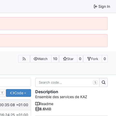
Sign In
10
0
0
Watch
Star
Fork
S
Description
Code
T
Ensemble des services de KAZ
Readme
00:35:08 +01:00
8.6
MiB
16:24:25 +01:00