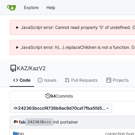
Explore
Help
JavaScript error: Cannot read property '0' of undefined. 
JavaScript error: h(...).replaceChildren is not a function.
KAZ
/
KazV2
Code
Issues
Pull Requests
Projects
94
Commits
242363bcccf4736b9ac9d70ca17fba5fd54b1308
fab
init portainer
242363bccc
bin
correction bug 