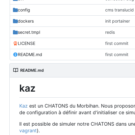
config
cms translucid
dockers
init portainer
secret.tmpl
redis
LICENSE
first commit
README.md
first commit
README.md
kaz
Kaz
est un CHATONS du Morbihan. Nous proposons ic
de configuration à définir avant d'initialiser ce sim
Il est possible de simuler notre CHATONS dans une
vagrant
).