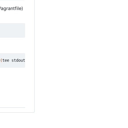
agrantfile)
(
tee stdout.log
)
 2> >
(
tee stderr.log >
&
2
)